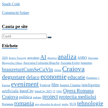
Spark Code
Constructii Solare
Cauta pe site
Etichete
analiza
AI
ASBO
2026
agricultura
Active Yourope
America
Asociatia
Asociatia Culturala BranArt
Asociatia Evolve
branzeturi
Bloggerilor Olteni
Craiova
branzeturiCumSeCuVin
china
economie
degustare
educatie
delaco
Erasmus +
eveniment
film
inteligenta
Festival
Inspire Cinema
Europa
Opera Romana
artificiala
IntenCity
IntenCity 2025
IT
ONG
proiect
Craiova
protectia mediului
politica
poluare
romania
tehnologie
SUA
Romanaia
stop abuzului de alcool
studiu