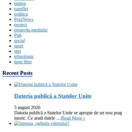
miting
pamflet
politica
PrazNews
proiect
protecția mediului
Pub
social
sport
stiri
tehnologie
timp liber
Recent Posts
Datoria publică a Statelor Unite
5 august 2026
Datoria publică a Statelor Unite se apropie de un nou prag
istoric. Ce arată datele …
Read More »