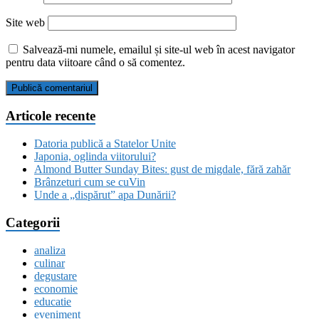
Site web
Salvează-mi numele, emailul și site-ul web în acest navigator
pentru data viitoare când o să comentez.
Articole recente
Datoria publică a Statelor Unite
Japonia, oglinda viitorului?
Almond Butter Sunday Bites: gust de migdale, fără zahăr
Brânzeturi cum se cuVin
Unde a „dispărut” apa Dunării?
Categorii
analiza
culinar
degustare
economie
educatie
eveniment