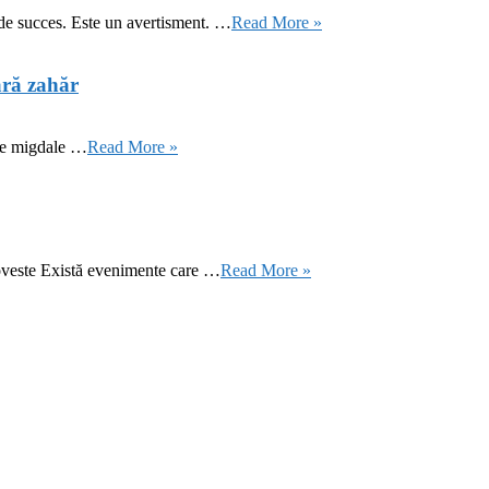
 de succes. Este un avertisment. …
Read More »
ără zahăr
 de migdale …
Read More »
oveste Există evenimente care …
Read More »