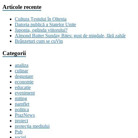
Articole recente
Cultura Țestului în Oltenia
Datoria publică a Statelor Unite
Japonia, oglinda viitorului?
Almond Butter Sunday Bites: gust de migdale, fără zahăr
Brânzeturi cum se cuVin
Categorii
analiza
culinar
degustare
economie
educatie
eveniment
miting
pamflet
politica
PrazNews
proiect
protecția mediului
Pub
social