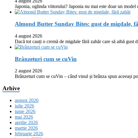
4 august 2026
Japonia, oglinda viitorului? Japonia nu mai este doar un model
Almond Butter Sunday Bites: gust de migdale, f
4 august 2026
Dacă tot cauți o cremă de migdale fără zahăr care să aibă gust
Brânzeturi cum se cuVin
2 august 2026
Brânzeturi cum se cuVin – când vinul și brânza spun aceeași p
Arhive
august 2026
iulie 2026
iunie 2026
mai 2026
aprilie 2026
martie 2026
februarie 2026