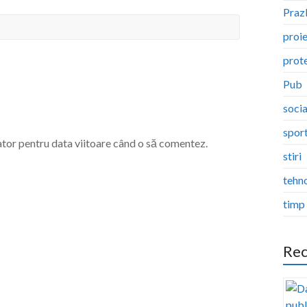
Pra
proi
prote
Pub
socia
spor
ator pentru data viitoare când o să comentez.
stiri
tehn
timp 
Rec