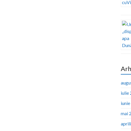
Arh
augu
iulie
iuni
mai 
april