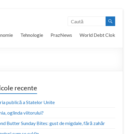
onomie
Tehnologie
PrazNews
World Debt Clok
icole recente
ia publică a Statelor Unite
ia, oglinda viitorului?
nd Butter Sunday Bites: gust de migdale, fără zahăr
zeturi cum se cuVin