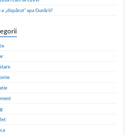
a „dispărut” apa Dunării?
egorii
za
ar
stare
omie
atie
iment
ng
let
ica