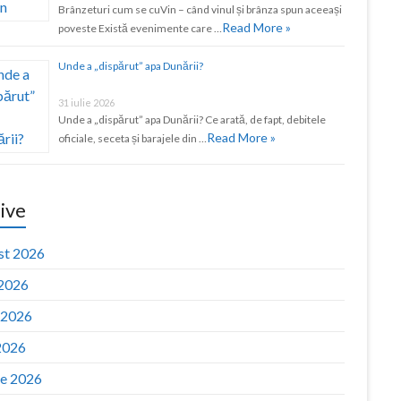
Brânzeturi cum se cuVin – când vinul și brânza spun aceeași
Read More »
poveste Există evenimente care …
Unde a „dispărut” apa Dunării?
31 iulie 2026
Unde a „dispărut” apa Dunării? Ce arată, de fapt, debitele
Read More »
oficiale, seceta și barajele din …
ive
st 2026
 2026
e 2026
2026
ie 2026