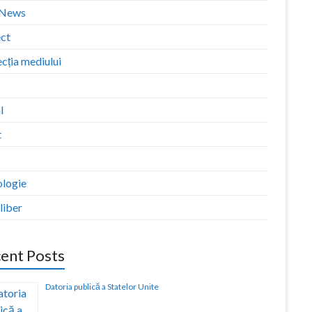
zNews
ect
cția mediului
l
t
ologie
liber
ent Posts
Datoria publică a Statelor Unite