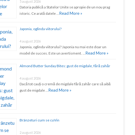
5 august 2026
Datoria publică a Statelor Unite se apropie de un nou prag
Read More »
istoric. Ce arată datele …
Japonia, oglinda viitorului?
4 august 2026
Japonia, oglinda viitorului? Japonia nu mai este doar un
Read More »
model de succes. Este un avertisment. …
Almond Butter Sunday Bites: gust de migdale, fără zahăr
4 august 2026
Dacă tot cauți o cremă de migdale fără zahăr care să aibă
Read More »
gust de migdale …
Brânzeturi cum se cuVin
2 august 2026