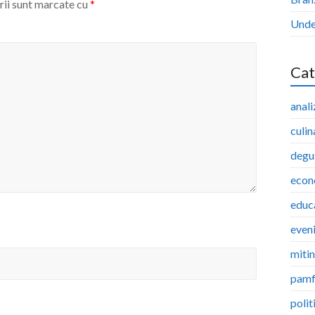
rii sunt marcate cu
*
Unde 
Cat
anali
culin
degu
econ
educ
even
miti
pamf
polit