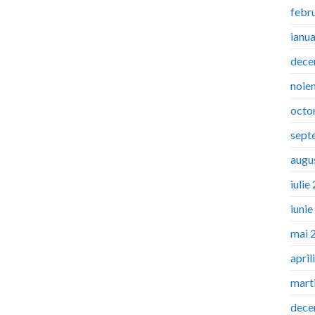
febr
ianu
dece
noie
octo
sept
augu
iulie
iuni
mai 
april
mart
dece