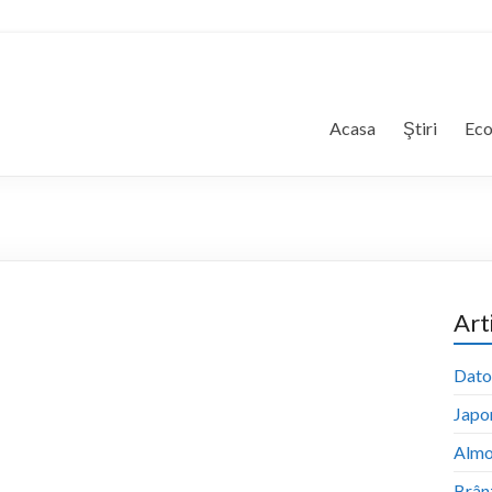
Acasa
Ştiri
Ec
Art
Dator
Japon
Almo
Brân