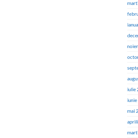
mart
febr
ianu
dece
noie
octo
sept
augu
iulie
iuni
mai 
april
mart