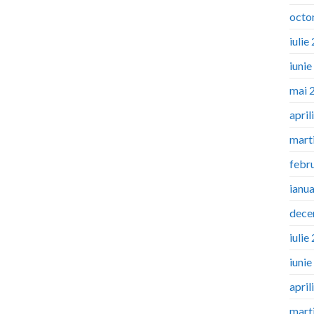
octo
iulie
iuni
mai 
april
mart
febr
ianu
dece
iulie
iuni
april
mart